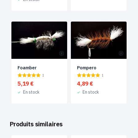
Foamber
Pompero
1
1
5,19
€
4,89
€
En stock
En stock
Produits similaires