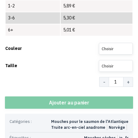
1-2
5,89
€
3-6
5,30
€
6+
5,01
€
Couleur
Choisir
Taille
Choisir
Quantité
Ajouter au panier
Catégories :
Mouches pour le saumon de l'Atlantique
Truite arc-en-ciel anadrome
Norvège
Étiquettes :
Mouches sèches
io_fr