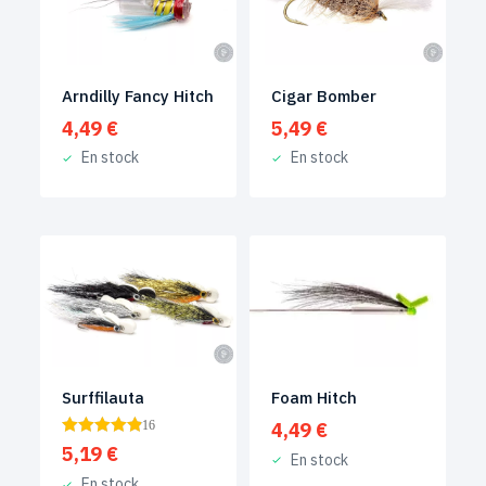
Arndilly Fancy Hitch
Cigar Bomber
4,49
€
5,49
€
En stock
En stock
Foam Hitch
Surffilauta
4,49
€
16
5,19
€
En stock
En stock