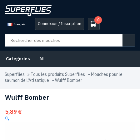
0
Connexion / Inscription
Français
Categories
All
Superflies
»
Tous les produits Superflies
»
Mouches pour le
saumon de l'Atlantique
»
Wulff Bomber
Wulff Bomber
5,89
€
🔍