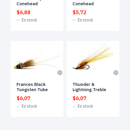
Conehead
Conehead
$
6,88
$
5,72
En stock
En stock
Frances Black
Thunder &
Tungsten Tube
Lightning Treble
$
6,07
$
6,07
En stock
En stock