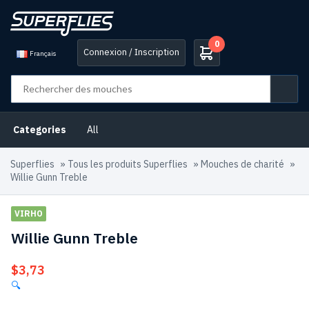
0
Connexion / Inscription
Français
Categories
All
Superflies
»
Tous les produits Superflies
»
Mouches de charité
»
Willie Gunn Treble
VIRHO
Willie Gunn Treble
$
3,73
🔍