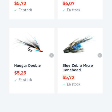
$
5,72
$
6,07
En stock
En stock
Haugur Double
Blue Zebra Micro
Conehead
$
5,25
$
5,72
En stock
En stock