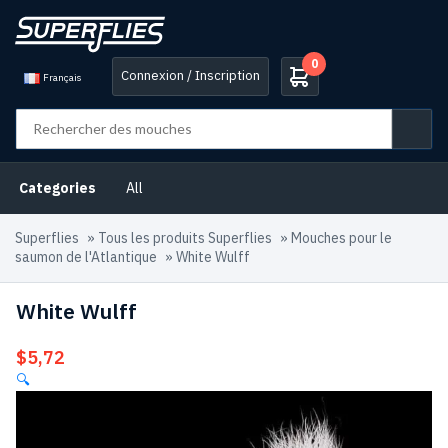
0
Connexion / Inscription
Français
Categories
All
Superflies
»
Tous les produits Superflies
»
Mouches pour le
saumon de l'Atlantique
»
White Wulff
White Wulff
$
5,72
🔍