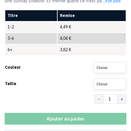
une Sunray Shadow. Et même quand ce n’est pa
...Voir plus
Titre
Remise
1-2
4,49
€
3-6
4,04
€
6+
3,82
€
Couleur
Choisir
Taille
Choisir
Quantité
Ajouter au panier