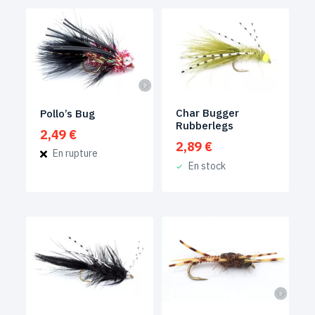
Char Bugger
Pollo’s Bug
Rubberlegs
2,49
€
2,89
€
En rupture
En stock