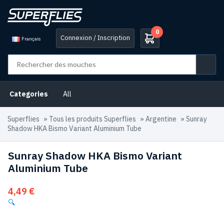
0
Connexion / Inscription
Français
Categories
All
Superflies
»
Tous les produits Superflies
»
Argentine
»
Sunray
Shadow HKA Bismo Variant Aluminium Tube
Sunray Shadow HKA Bismo Variant
Aluminium Tube
4,49
€
🔍