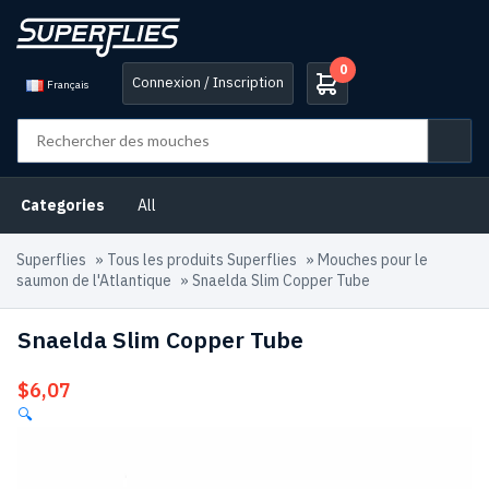
0
Connexion / Inscription
Français
Categories
All
Superflies
»
Tous les produits Superflies
»
Mouches pour le
saumon de l'Atlantique
»
Snaelda Slim Copper Tube
Snaelda Slim Copper Tube
$
6,07
🔍