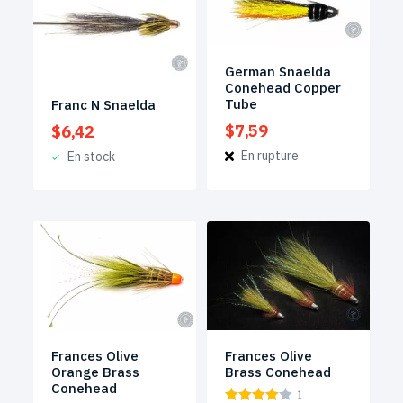
German Snaelda
Conehead Copper
Tube
Franc N Snaelda
$
7,59
$
6,42
En rupture
En stock
Frances Olive
Frances Olive
Orange Brass
Brass Conehead
Conehead
1