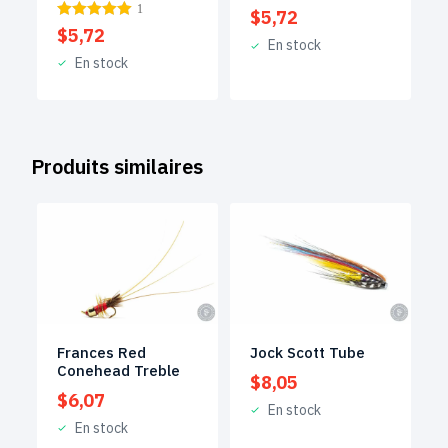
1
$
5,72
$
5,72
En stock
En stock
Produits similaires
Frances Red
Jock Scott Tube
Conehead Treble
$
8,05
$
6,07
En stock
En stock