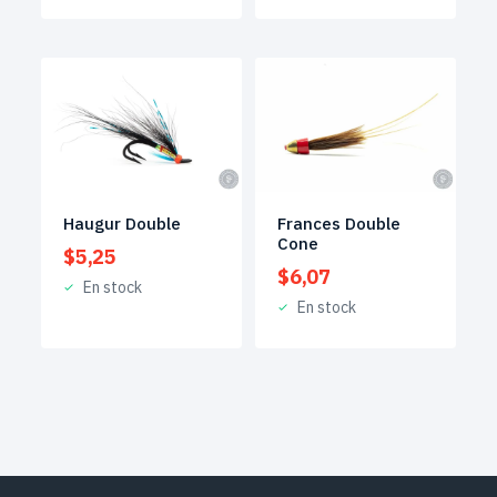
Haugur Double
Frances Double
Cone
$
5,25
$
6,07
En stock
En stock