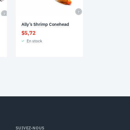
Ally’s Shrimp Conehead
$
5,72
En stock
SUIVEZ-NOUS