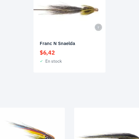
Franc N Snaelda
$
6,42
En stock