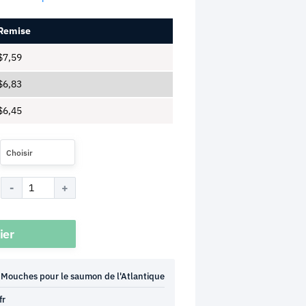
Remise
$
7,59
$
6,83
$
6,45
Choisir
ier
Mouches pour le saumon de l'Atlantique
fr