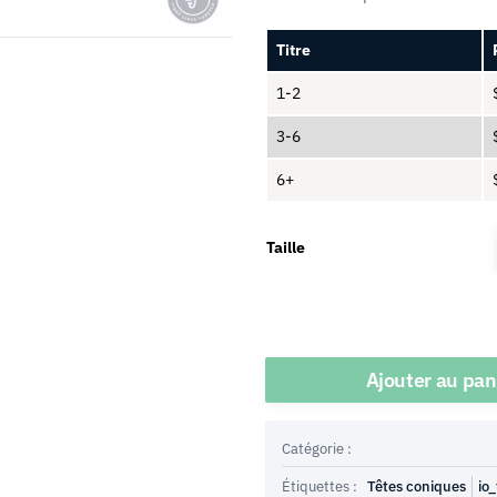
Titre
1-2
3-6
6+
Taille
Quantité
Ajouter au pan
Catégorie :
Étiquettes :
Têtes coniques
io_