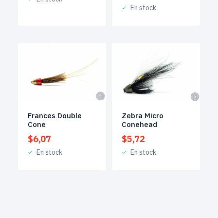
En stock
Frances Double
Zebra Micro
Cone
Conehead
$
6,07
$
5,72
En stock
En stock