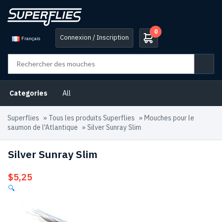
0
Connexion / Inscription
Français
Categories
All
Superflies
»
Tous les produits Superflies
»
Mouches pour le
saumon de l'Atlantique
»
Silver Sunray Slim
Silver Sunray Slim
$
5,25
🔍