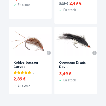
Le
Le
2,49
€
3,19
€
En stock
prix
prix
En stock
initial
actuel
était :
est :
3,19 €.
2,49 €.
Kobberbassen
Opposum Drags
Curved
Devil
1
3,49
€
2,89
€
En stock
En stock