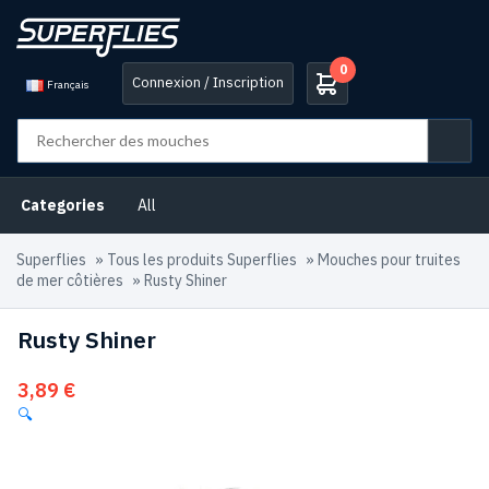
0
Connexion / Inscription
Français
Categories
All
Superflies
»
Tous les produits Superflies
»
Mouches pour truites
de mer côtières
»
Rusty Shiner
Rusty Shiner
3,89
€
🔍