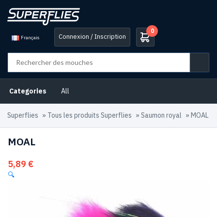
0
Connexion / Inscription
Français
Categories
All
Superflies
»
Tous les produits Superflies
»
Saumon royal
»
MOAL
MOAL
5,89
€
🔍