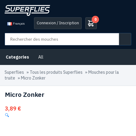
0
Connexion / Inscription
Français
Categories
All
Superflies
»
Tous les produits Superflies
»
Mouches pour la
truite
»
Micro Zonker
Micro Zonker
3,89
€
🔍