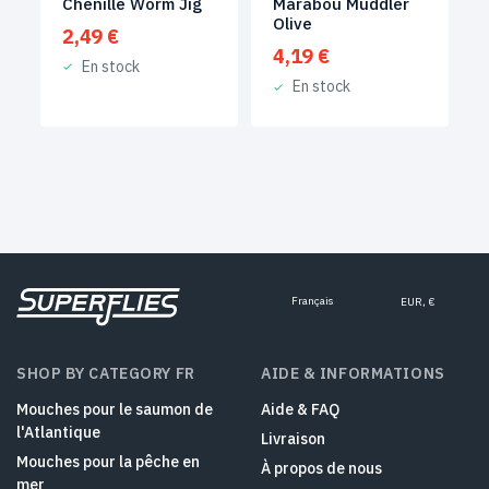
Chenille Worm Jig
Marabou Muddler
Olive
2,49
€
4,19
€
En stock
En stock
Français
EUR, €
SHOP BY CATEGORY FR
AIDE & INFORMATIONS
Mouches pour le saumon de
Aide & FAQ
l'Atlantique
Livraison
Mouches pour la pêche en
À propos de nous
mer