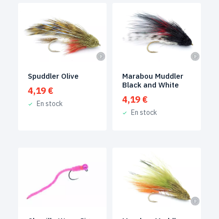
Spuddler Olive
Marabou Muddler
Black and White
4,19
€
4,19
€
En stock
En stock