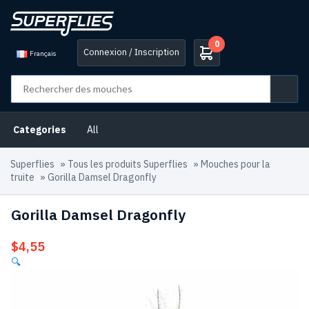
0
Connexion / Inscription
Français
Categories
All
Superflies
»
Tous les produits Superflies
»
Mouches pour la
truite
»
Gorilla Damsel Dragonfly
Gorilla Damsel Dragonfly
$
4,55
🔍