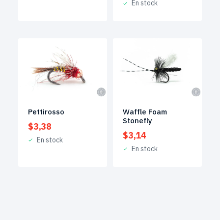
En stock
Pettirosso
Waffle Foam
Stonefly
$
3,38
$
3,14
En stock
En stock