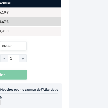
Remise
5,19
€
4,67
€
4,41
€
Choisir
ier
Mouches pour le saumon de l'Atlantique
fr