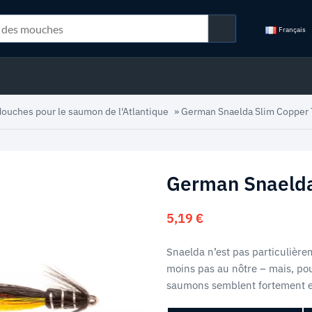
Français
ouches pour le saumon de l'Atlantique
»
German Snaelda Slim Copper
German Snaelda
5,19
€
Snaelda n’est pas particulière
moins pas au nôtre – mais, po
saumons semblent fortement 