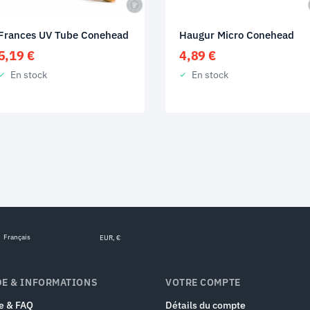
Frances UV Tube Conehead
Haugur Micro Conehead
5,19
€
4,89
€
En stock
En stock
Français
EUR, €
DE & INFORMATIONS
VOTRE COMPTE
e & FAQ
Détails du compte