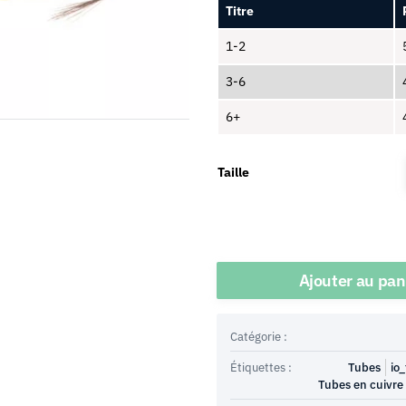
Titre
1-2
3-6
6+
Taille
Quantité
Ajouter au pan
Catégorie :
Étiquettes :
Tubes
io_
Tubes en cuivre