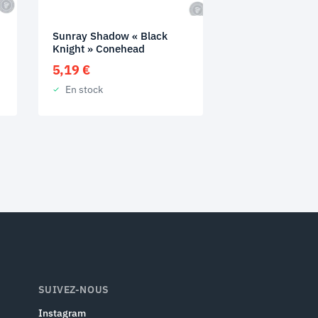
Sunray Shadow « Black
Knight » Conehead
5,19
€
En stock
SUIVEZ-NOUS
Instagram