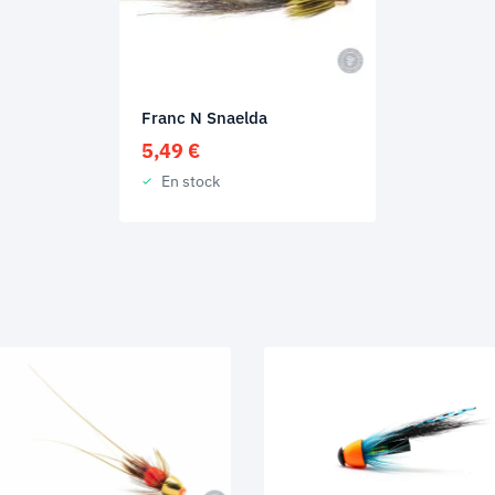
Franc N Snaelda
5,49
€
En stock