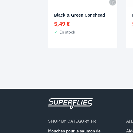
Black & Green Conehead
5,49
€
En stock
SHOP BY CATEGORY FR
AI
Mouches pour le saumon de
Aid