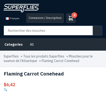
0
Connexion / Inscription
Français
Categories
All
Superflies
»
Tous les produits Superflies
»
Mouches pour le
saumon de l'Atlantique
»
Flaming Carrot Conehead
Flaming Carrot Conehead
$
6,42
🔍