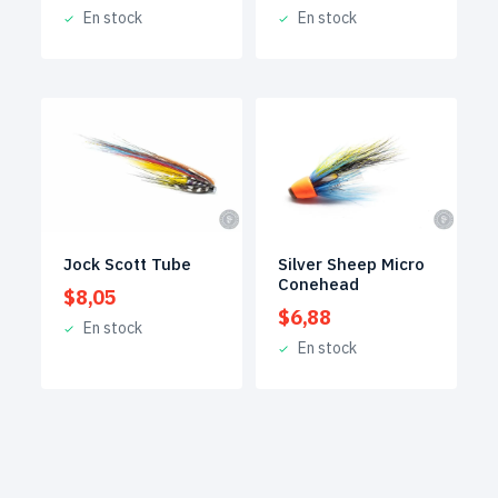
En stock
En stock
Jock Scott Tube
Silver Sheep Micro
Conehead
$
8,05
$
6,88
En stock
En stock