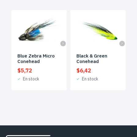
Blue Zebra Micro
Black & Green
Conehead
Conehead
$
5,72
$
6,42
En stock
En stock