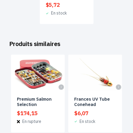
$
5,72
En stock
Produits similaires
Premium Salmon
Frances UV Tube
Selection
Conehead
$
174,15
$
6,07
En rupture
En stock