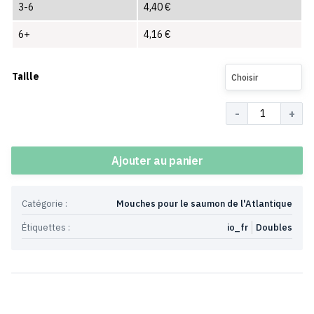
3-6
4,40
€
6+
4,16
€
Taille
Choisir
Quantité
Ajouter au panier
Catégorie :
Mouches pour le saumon de l'Atlantique
Étiquettes :
io_fr
Doubles