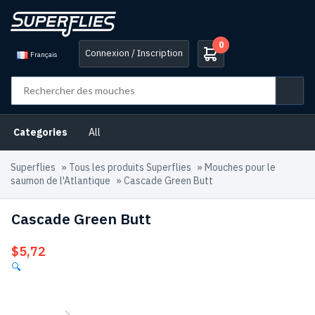
0
Connexion / Inscription
Français
Categories
All
Superflies
»
Tous les produits Superflies
»
Mouches pour le
saumon de l'Atlantique
»
Cascade Green Butt
Cascade Green Butt
$
5,72
🔍