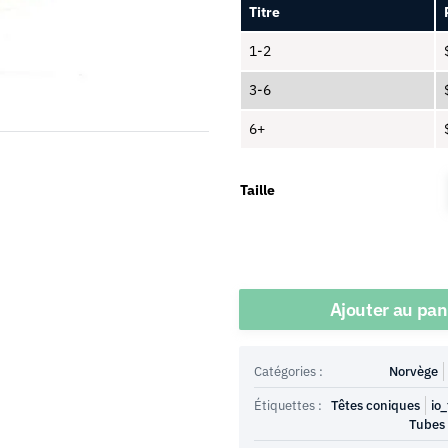
Titre
1-2
3-6
6+
Taille
Quantité
Ajouter au pan
Catégories :
Norvège
Étiquettes :
Têtes coniques
io_
Tubes