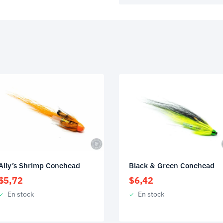
Ally’s Shrimp Conehead
Black & Green Conehead
$
5,72
$
6,42
En stock
En stock