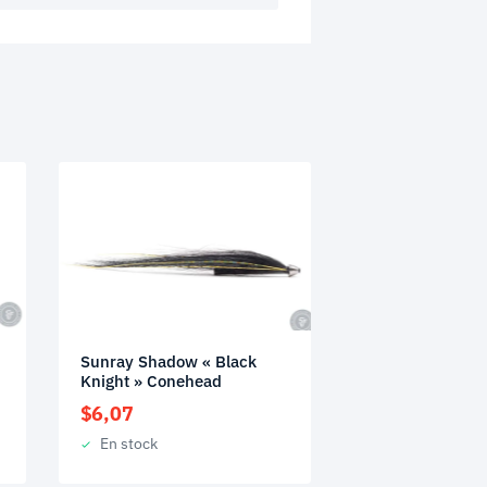
Sunray Shadow « Black
Knight » Conehead
$
6,07
En stock