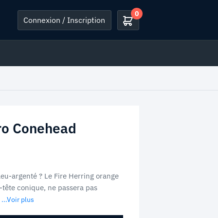
0
Connexion / Inscription
cro Conehead
bleu-argenté ? Le Fire Herring orange
o-tête conique, ne passera pas
...Voir plus