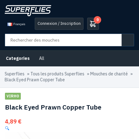
0
Connexion / Inscription
Français
Categories
All
Superflies
»
Tous les produits Superflies
»
Mouches de charité
»
Black Eyed Prawn Copper Tube
VIRHO
Black Eyed Prawn Copper Tube
4,89
€
🔍