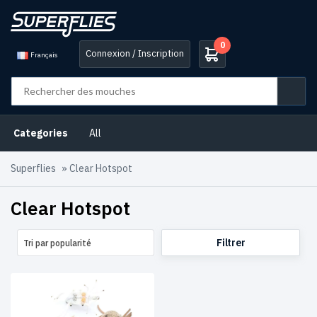
0
Connexion / Inscription
Français
Categories
All
Superflies
»
Clear Hotspot
Clear Hotspot
Filtrer
Tri par popularité