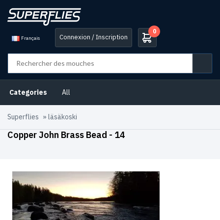
0
Connexion / Inscription
Français
Categories
All
Superflies
»
läsäkoski
Copper John Brass Bead - 14