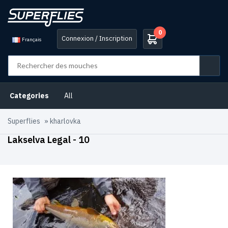
0
Connexion / Inscription
Français
Categories
All
Superflies
»
kharlovka
Lakselva Legal - 10