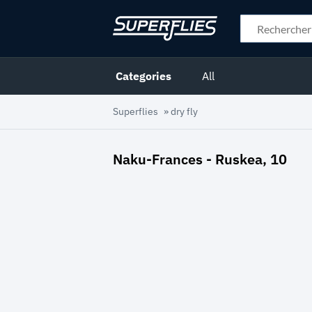
Categories
All
Superflies
»
dry fly
Naku-Frances - Ruskea, 10