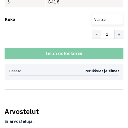
6+
8.41
€
Koko
Valitse
Määrä
Lisää ostoskoriin
Osasto:
Perukkeet ja siimat
Arvostelut
Ei arvosteluja.