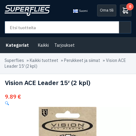
0
Oma tili
Suomi
Kategoriat
Kaikki
Tarjoukset
Superflies
»
Kaikki tuotteet
»
Perukkeet ja siimat
»
Vision ACE
Leader 15′ (2 kpl)
Vision ACE Leader 15′ (2 kpl)
9.89
€
🔍