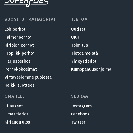
SUOSITUT KATEGORIAT
TIETOA
Lohiperhot
Uutiset
Taimenperhot
UKK
Kirjolohiperhot
Toimitus
Tropiikkiperhot
Tietoa meistä
Harjusperhot
Yhteystiedot
Perhokokoelmat
Kumppanuusohjelma
Virtavesiemme puolesta
Kaikki tuotteet
OMA TILI
SEURAA
Tilaukset
Instagram
Omat tiedot
Facebook
Kirjaudu ulos
Twitter