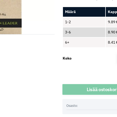
Määrä
Kapp
1-2
9.89
3-6
8.90
6+
8.41
Koko
Määrä
Lisää ostoskor
Osasto: