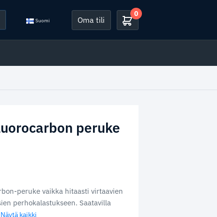
0
Oma tili
Suomi
luorocarbon peruke
bon-peruke vaikka hitaasti virtaavien
ien perhokalastukseen. Saatavilla
..Näytä kaikki