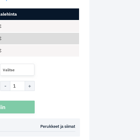
alehinta
€
€
€
Valitse
iin
Perukkeet ja siimat