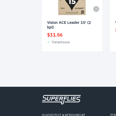
Vision ACE Leader 15′ (2
kpl)
$
11.56
Varastossa
SUOSITUT KATEGORIAT
TI