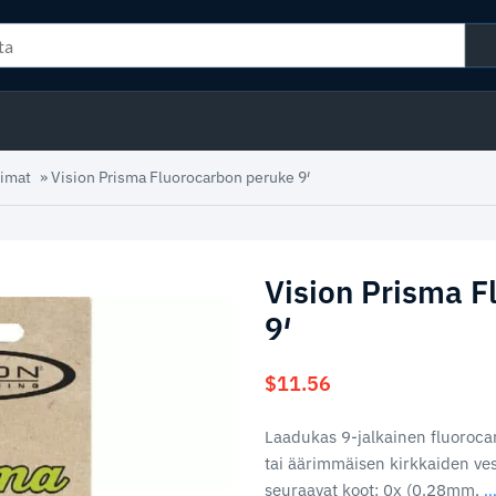
iimat
»
Vision Prisma Fluorocarbon peruke 9′
Vision Prisma F
9′
$
11.56
Laadukas 9-jalkainen fluorocar
tai äärimmäisen kirkkaiden ves
seuraavat koot: 0x (0.28mm,
.