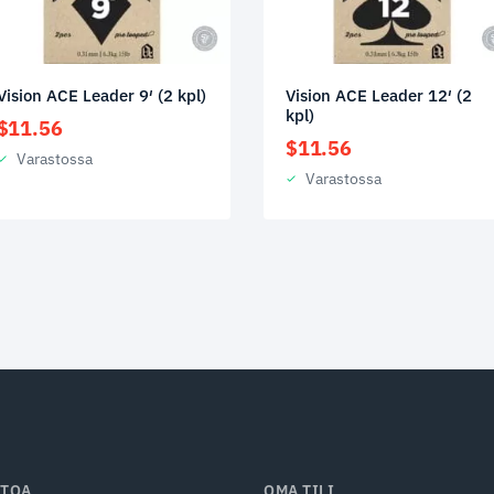
Vision ACE Leader 9′ (2 kpl)
Vision ACE Leader 12′ (2
kpl)
$
11.56
$
11.56
Varastossa
Varastossa
ETOA
OMA TILI