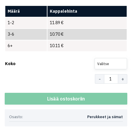
Määrä
Kappalehinta
1-2
11.89
€
3-6
10.70
€
6+
10.11
€
Koko
Valitse
Määrä
Lisää ostoskoriin
Osasto:
Perukkeet ja siimat