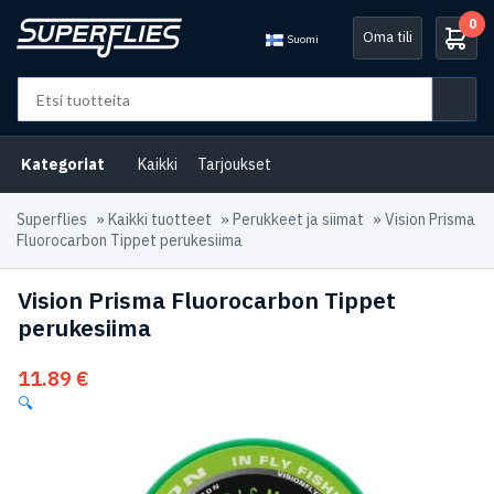
0
Oma tili
Suomi
Kategoriat
Kaikki
Tarjoukset
Superflies
»
Kaikki tuotteet
»
Perukkeet ja siimat
»
Vision Prisma
Fluorocarbon Tippet perukesiima
Vision Prisma Fluorocarbon Tippet
perukesiima
11.89
€
🔍