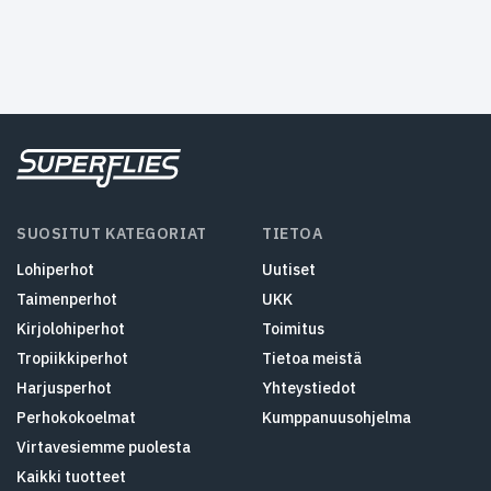
SUOSITUT KATEGORIAT
TIETOA
Lohiperhot
Uutiset
Taimenperhot
UKK
Kirjolohiperhot
Toimitus
Tropiikkiperhot
Tietoa meistä
Harjusperhot
Yhteystiedot
Perhokokoelmat
Kumppanuusohjelma
Virtavesiemme puolesta
Kaikki tuotteet