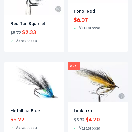
6
(280)
Ponoi Red
8
(199)
$
6.07
Red Tail Squirrel
Varastossa
10
(134)
Alkuperäinen
Nykyinen
$
2.33
$
5.72
hinta
hinta
12
(64)
Varastossa
oli:
on:
$5.72.
$2.33.
14
(21)
16
(3)
ALE!
18
(1)
Lohkinka
Metallica Blue
Alkuperäinen
Nykyinen
$
4.20
$
5.72
$
5.72
hinta
hinta
Varastossa
Varastossa
oli:
on: