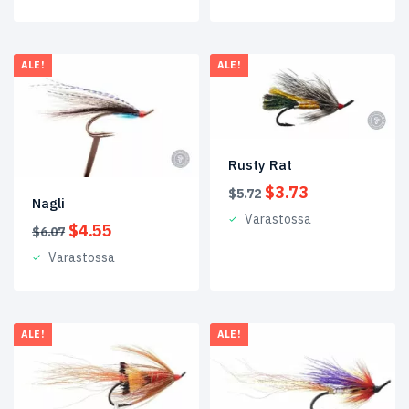
$5.72.
$4.20.
ALE!
ALE!
Rusty Rat
Alkuperäinen
Nykyinen
$
3.73
$
5.72
Nagli
hinta
hinta
Varastossa
Alkuperäinen
Nykyinen
oli:
on:
$
4.55
$
6.07
hinta
hinta
$5.72.
$3.73.
Varastossa
oli:
on:
$6.07.
$4.55.
ALE!
ALE!