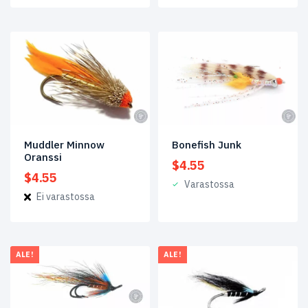
Steelhead
(7)
Streamerit
(43)
Striped
Bass
(2)
Taimenperhot
(62)
Muddler Minnow
Bonefish Junk
Tarjoukset
(84)
Oranssi
$
4.55
$
4.55
Tarponiperhot
(1)
Varastossa
Ei varastossa
Tropiikkiperhot
(32)
Venäjä
(22)
ALE!
ALE!
Avainsanat
tuotteelle