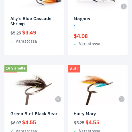
Virtavesiemme
puolesta
(26)
Ally’s Blue Cascade
Magnus
Shrimp
1
Ahrex
(4)
Alkuperäinen
Nykyinen
$
3.49
$
5.25
$
4.08
hinta
hinta
Varastossa
Argentiina
(22)
oli:
on:
Varastossa
$5.25.
$3.49.
B2B
Selection
(45)
1€ Virholle
ALE!
ALE!
Bonefish
&
Permit
(30)
Harjusperhot
(11)
Islanti
(20)
Green Butt Black Bear
Hairy Mary
Alkuperäinen
Nykyinen
Alkuperäinen
Nykyinen
$
4.55
$
4.55
Ken
$
6.07
$
5.25
hinta
hinta
hinta
hinta
Sawada
(5)
Varastossa
Varastossa