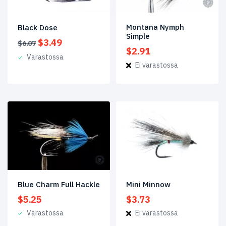
Norja
(28)
Montana Nymph
Black Dose
Nymfit,
Simple
Alkuperäinen
Nykyinen
$
3.49
larvat
$
6.07
$
2.91
hinta
hinta
ja
Varastossa
oli:
on:
pupat
(29)
Ei varastossa
$6.07.
$3.49.
Permit
(14)
Pilkkiperhot
(5)
Predator-
perhot
(1)
Rautuperhot
(6)
Shrimps
Blue Charm Full Hackle
Mini Minnow
&
$
5.25
$
3.73
Crabs
(33)
Varastossa
Ei varastossa
Snook
(3)