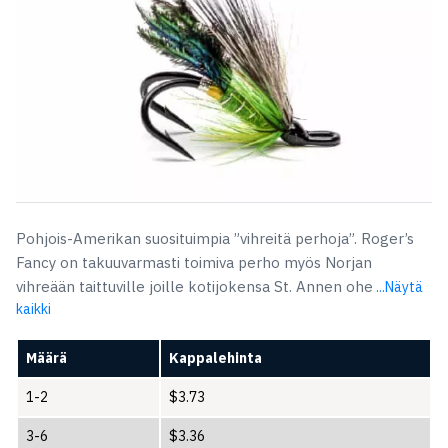
Pohjois-Amerikan suosituimpia ”vihreitä perhoja”. Roger’s
Fancy on takuuvarmasti toimiva perho myös Norjan
vihreään taittuville joille kotijokensa St. Annen ohe
...Näytä
kaikki
Määrä
Kappalehinta
1-2
$
3.73
3-6
$
3.36