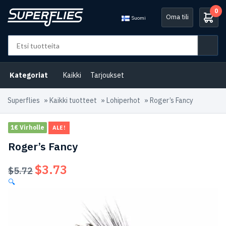
0
Oma tili
Suomi
Kategoriat
Kaikki
Tarjoukset
Superflies
»
Kaikki tuotteet
»
Lohiperhot
»
Roger’s Fancy
1€ Virholle
ALE!
Roger’s Fancy
$
3.73
Alkuperäinen
Nykyinen
$
5.72
hinta
hinta
🔍
oli:
on:
$5.72.
$3.73.