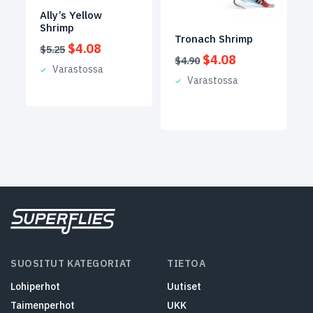
Ally’s Yellow
Shrimp
Tronach Shrimp
Alkuperäinen
Nykyinen
$
4.08
$
5.25
Alkuperäinen
Nykyinen
$
4.08
$
4.90
hinta
hinta
Varastossa
hinta
hinta
oli:
on:
Varastossa
oli:
on:
$5.25.
$4.08.
$4.90.
$4.08.
SUOSITUT KATEGORIAT
TIETOA
Lohiperhot
Uutiset
Taimenperhot
UKK