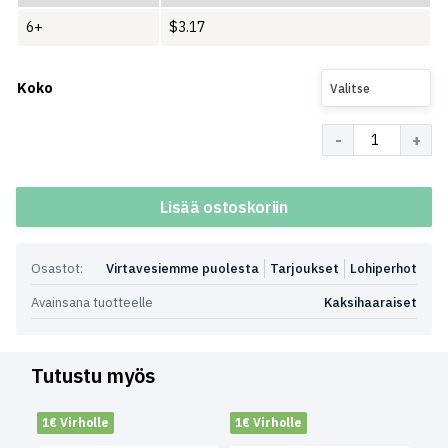
6+
$
3.17
Koko
Valitse
Määrä
Lisää ostoskoriin
Osastot:
Virtavesiemme puolesta
Tarjoukset
Lohiperhot
Avainsana tuotteelle
Kaksihaaraiset
Tutustu myös
1€ Virholle
1€ Virholle