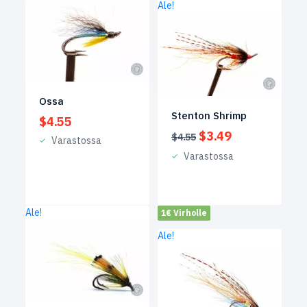
Ale!
Ossa
Stenton Shrimp
$
4.55
Alkuperäinen
Nykyinen
$
3.49
$
4.55
Varastossa
hinta
hinta
Varastossa
oli:
on:
$4.55.
$3.49.
Ale!
1€ Virholle
Ale!