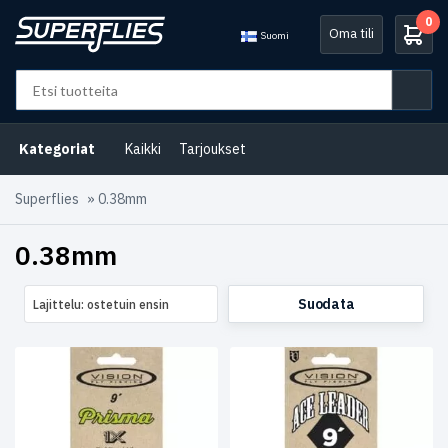
0
Oma tili
Suomi
Osastot
Perukkeet
Kategoriat
Kaikki
Tarjoukset
ja
siimat
(6)
Superflies
»
0.38mm
Tuote
Size
0.38mm
Suodata
Lajittelu: ostetuin ensin