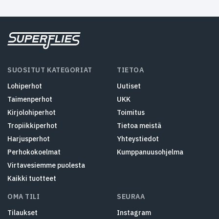
SUOSITUT KATEGORIAT
TIETOA
Lohiperhot
Uutiset
Taimenperhot
UKK
Kirjolohiperhot
Toimitus
Tropiikkiperhot
Tietoa meistä
Harjusperhot
Yhteystiedot
Perhokokoelmat
Kumppanuusohjelma
Virtavesiemme puolesta
Kaikki tuotteet
OMA TILI
SEURAA
Tilaukset
Instagram