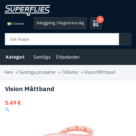
0
Inloggning / Registrera dig
Svenska
Kategori
Samtliga
Erbjudanden
Hem
»
Samtliga produkter
»
Tillbehör
»
Vision Måttband
Vision Måttband
5.49
€
🔍