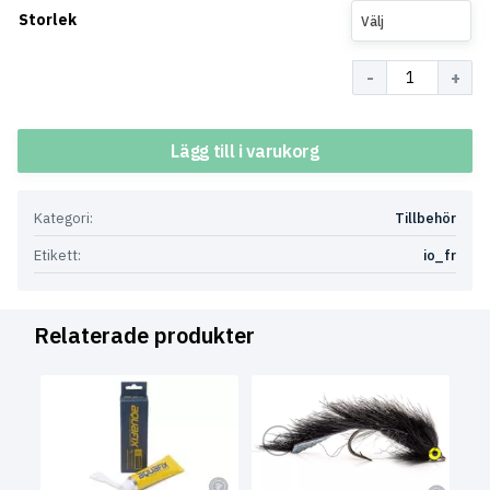
Storlek
Välj
Antal
Lägg till i varukorg
Kategori:
Tillbehör
Etikett:
io_fr
Relaterade produkter