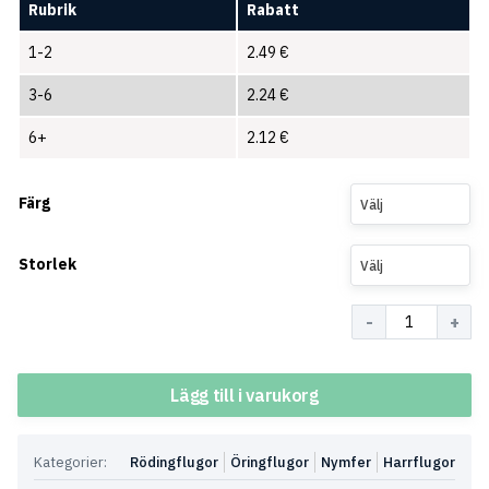
Rubrik
Rabatt
1-2
2.49
€
3-6
2.24
€
6+
2.12
€
Färg
Välj
Storlek
Välj
Antal
Lägg till i varukorg
Kategorier:
Rödingflugor
Öringflugor
Nymfer
Harrflugor