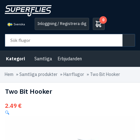
0
Inloggning / Registrera dig
Svenska
Kategori
Samtliga
Erbjudanden
Hem
»
Samtliga produkter
»
Harrflugor
»
Two Bit Hooker
Two Bit Hooker
2.49
€
🔍