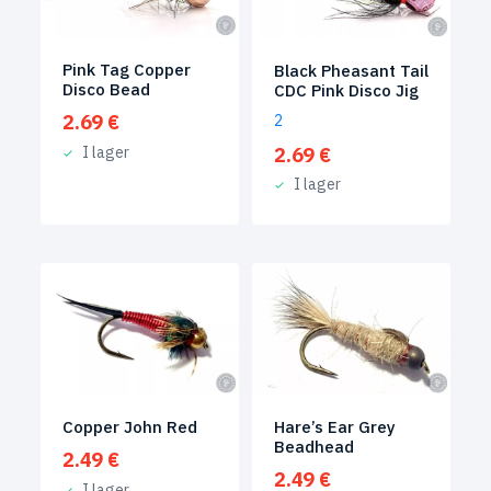
Pink Tag Copper
Black Pheasant Tail
Disco Bead
CDC Pink Disco Jig
2.69
€
2
2.69
€
I lager
I lager
Copper John Red
Hare’s Ear Grey
Beadhead
2.49
€
2.49
€
I lager