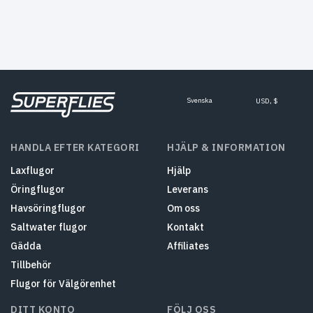
$5.72.
$4.55.
Svenska
USD, $
HANDLA EFTER KATEGORI
HJÄLP & INFORMATION
Laxflugor
Hjälp
Öringflugor
Leverans
Havsöringflugor
Om oss
Saltwater flugor
Kontakt
Gädda
Affiliates
Tillbehör
Flugor för Välgörenhet
DITT KONTO
FÖLJ OSS