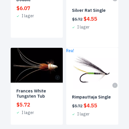
$
6.07
Silver Rat Single
I lager
Det
Det
$
4.55
$
5.72
ursprungliga
nuvarande
I lager
priset
priset
var:
är:
$5.72.
$4.55.
Rea!
Frances White
Tungsten Tub
Rimpauttaja Single
$
5.72
Det
Det
$
4.55
$
5.72
ursprungliga
nuvarande
I lager
I lager
priset
priset
var:
är: