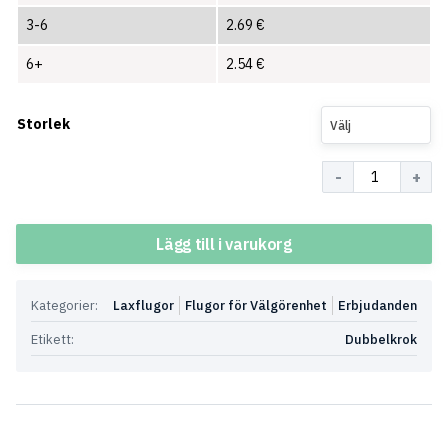
3-6
2.69
€
6+
2.54
€
Storlek
Välj
Antal
Lägg till i varukorg
Kategorier:
Laxflugor
Flugor för Välgörenhet
Erbjudanden
Etikett:
Dubbelkrok