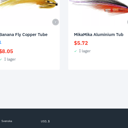
Banana Fly Copper Tube
MikaMika Aluminium Tub
1
$
5.72
$
8.05
I lager
I lager
Svenska
USD, $