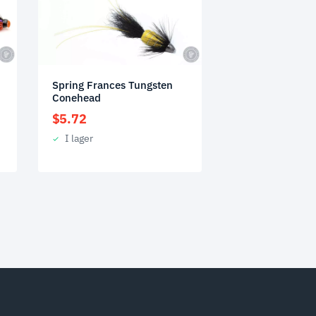
Spring Frances Tungsten
Conehead
$
5.72
I lager