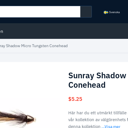
Svenska
en
ray Shadow Micro Tungsten Conehead
Sunray Shadow 
Conehead
$
5.25
Här har du ett utmärkt tillfälle
vår kollektion av välgörenhets 
denna kollektion
...Visa mer