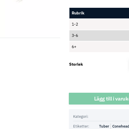
Rubrik
1-2
3-6
6+
Storlek
Antal
Lägg till i varu
Kategori:
Etiketter:
Tuber
Conehea