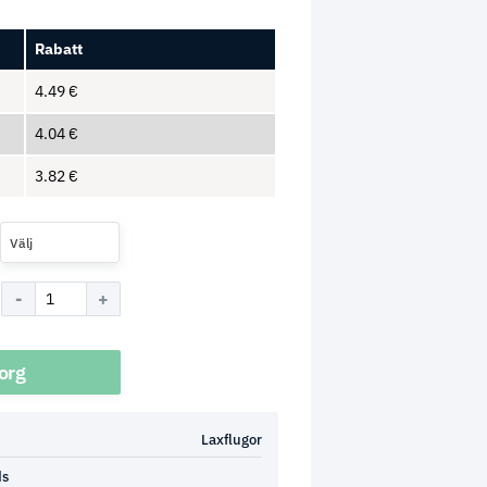
Rabatt
4.49
€
4.04
€
3.82
€
Välj
korg
Laxflugor
ds