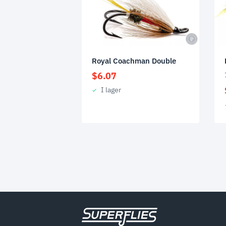
Royal Coachman Double
$
6.07
I lager