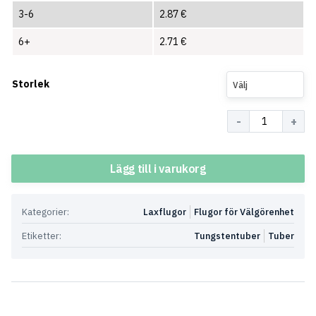
3-6
2.87
€
6+
2.71
€
Storlek
Välj
Antal
Lägg till i varukorg
Kategorier:
Laxflugor
Flugor för Välgörenhet
Etiketter:
Tungstentuber
Tuber