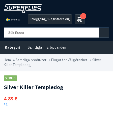
0
Inloggning / Registrera dig
Svenska
Kategori
Samtliga
Erbjudanden
Hem
»
Samtliga produkter
»
Flugor för Välgörenhet
»
Silver
Killer Templedog
VIRHO
Silver Killer Templedog
4.89
€
🔍