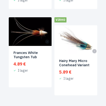
I lager
I lager
VIRHO
Frances White
Tungsten Tub
Hairy Mary Micro
4.89
€
Conehead Variant
I lager
5.89
€
I lager