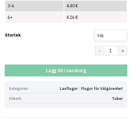
3-6
4.40
€
6+
4.16
€
Storlek
Välj
Antal
Lägg till i varukorg
Kategorier:
Laxflugor
Flugor för Välgörenhet
Etikett:
Tuber