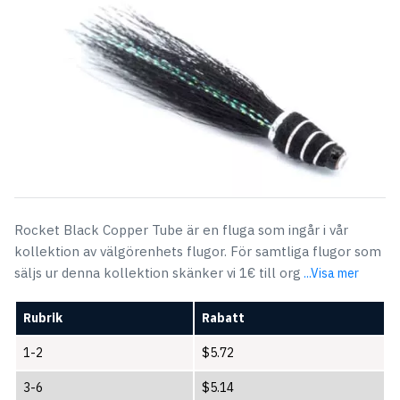
Rocket Black Copper Tube är en fluga som ingår i vår
kollektion av välgörenhets flugor. För samtliga flugor som
säljs ur denna kollektion skänker vi 1€ till org
...Visa mer
Rubrik
Rabatt
1-2
$
5.72
3-6
$
5.14