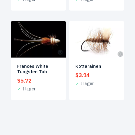
Frances White
Kottarainen
Tungsten Tub
$
3.14
$
5.72
I lager
I lager