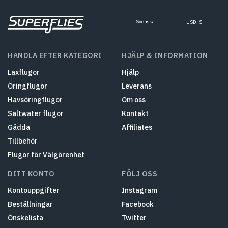
Svenska
USD, $
HANDLA EFTER KATEGORI
HJÄLP & INFORMATION
Laxflugor
Hjälp
Öringflugor
Leverans
Havsöringflugor
Om oss
Saltwater flugor
Kontakt
Gädda
Affiliates
Tillbehör
Flugor för Välgörenhet
DITT KONTO
FÖLJ OSS
Kontouppgifter
Instagram
Beställningar
Facebook
Önskelista
Twitter