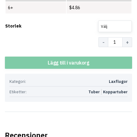
6+
$
4.86
Storlek
Välj
Antal
Lägg till i varukorg
Kategori:
Laxflugor
Etiketter:
Tuber
Koppartuber
Recensioner