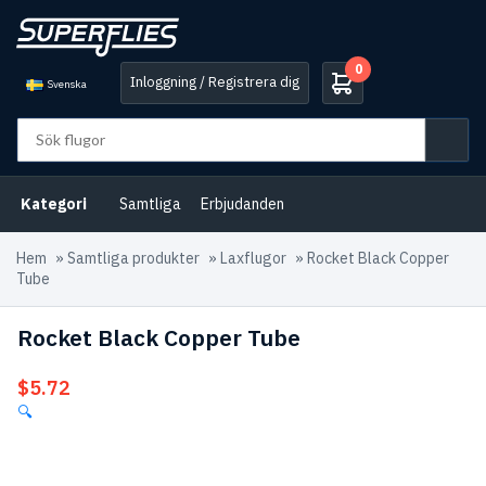
0
Inloggning / Registrera dig
Svenska
Kategori
Samtliga
Erbjudanden
Hem
»
Samtliga produkter
»
Laxflugor
»
Rocket Black Copper
Tube
Rocket Black Copper Tube
$
5.72
🔍