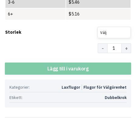
3-6
$
5.46
6+
$
5.16
Storlek
Välj
Antal
Lägg till i varukorg
Kategorier:
Laxflugor
Flugor för Välgörenhet
Etikett:
Dubbelkrok