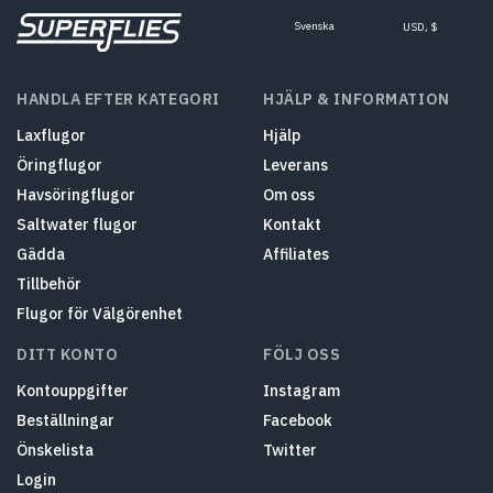
Svenska
USD, $
HANDLA EFTER KATEGORI
HJÄLP & INFORMATION
Laxflugor
Hjälp
Öringflugor
Leverans
Havsöringflugor
Om oss
Saltwater flugor
Kontakt
Gädda
Affiliates
Tillbehör
Flugor för Välgörenhet
DITT KONTO
FÖLJ OSS
Kontouppgifter
Instagram
Beställningar
Facebook
Önskelista
Twitter
Login