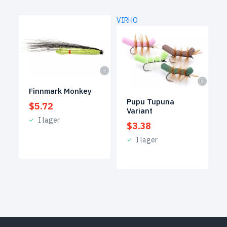
VIRHO
Finnmark Monkey
Pupu Tupuna
$
5.72
Variant
I lager
$
3.38
I lager