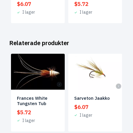
$
6.07
$
5.72
I lager
I lager
Relaterade produkter
Frances White
Sarveton Jaakko
Tungsten Tub
$
6.07
$
5.72
I lager
I lager