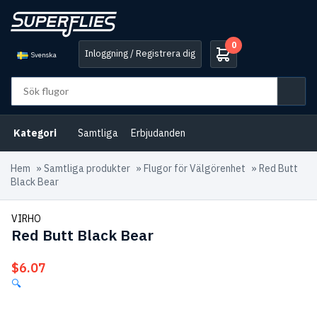
0
Inloggning / Registrera dig
Svenska
Kategori
Samtliga
Erbjudanden
Hem
»
Samtliga produkter
»
Flugor för Välgörenhet
»
Red Butt
Black Bear
VIRHO
Red Butt Black Bear
$
6.07
🔍