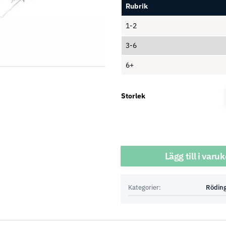
Rubrik
1-2
3-6
6+
Storlek
Antal
Lägg till i varu
Kategorier:
Röding