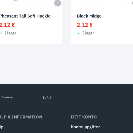
Pheasant Tail Soft Hackle
Black Midge
2.12
€
2.12
€
I lager
I lager
Svenska
EUR, €
ÄLP & INFORMATION
DITT KONTO
lp
Kontouppgifter