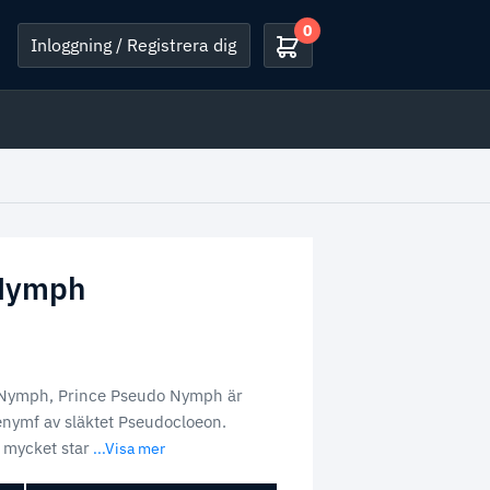
0
Inloggning / Registrera dig
 Nymph
e Nymph, Prince Pseudo Nymph är
enymf av släktet Pseudocloeon.
mycket star
...Visa mer