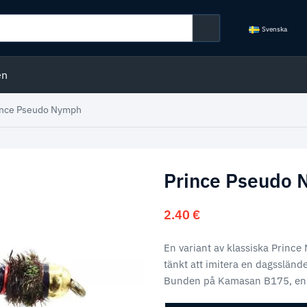
Svenska
en
ince Pseudo Nymph
Prince Pseudo
2.40
€
En variant av klassiska Princ
tänkt att imitera en dagssländ
Bunden på Kamasan B175, en 