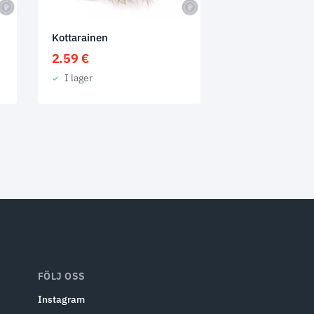
Kottarainen
2.59
€
I lager
FÖLJ OSS
Instagram