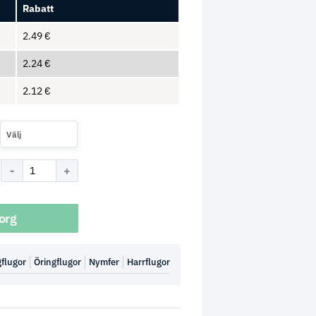
Rabatt
2.49
€
2.24
€
2.12
€
Välj
korg
flugor
Öringflugor
Nymfer
Harrflugor