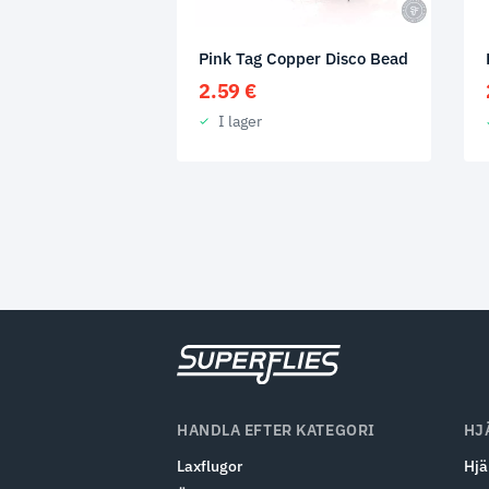
Pink Tag Copper Disco Bead
2.59
€
I lager
HANDLA EFTER KATEGORI
HJ
Laxflugor
Hjä