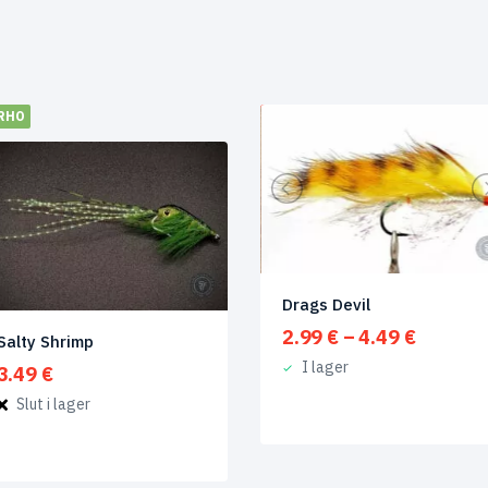
RHO
REA!
Drags Devil
Prisinte
2.99
€
–
4.49
€
Salty Shrimp
2.99 €
I lager
3.49
€
till
4.49 €
Slut i lager