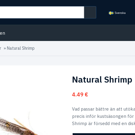
Svenska
den
r
»
Natural Shrimp
Natural Shrimp
4.49
€
Vad passar bättre än att utök
precis inför kustsäsongen för
Shrimp är försedd med en disk