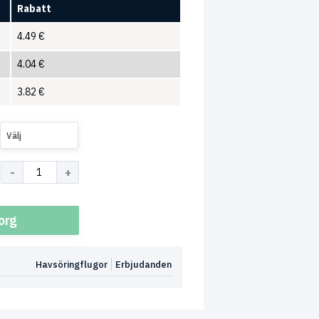
Rabatt
4.49
€
4.04
€
3.82
€
Välj
korg
Havsöringflugor
Erbjudanden