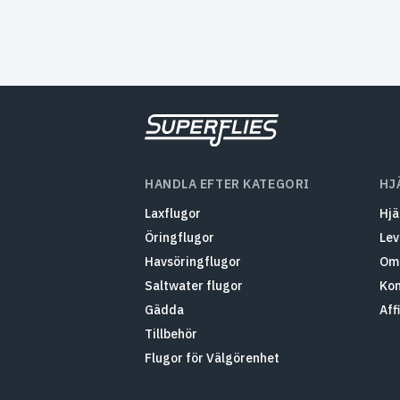
HANDLA EFTER KATEGORI
HJ
Laxflugor
Hjä
Öringflugor
Lev
Havsöringflugor
Om 
Saltwater flugor
Kon
Gädda
Aff
Tillbehör
Flugor för Välgörenhet