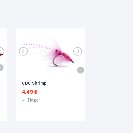
CDC Shrimp
rvall:
4.49
€
I lager