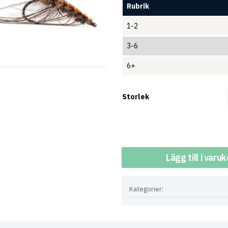
Rubrik
1-2
3-6
6+
Storlek
Antal
Lägg till i varu
Kategorier: