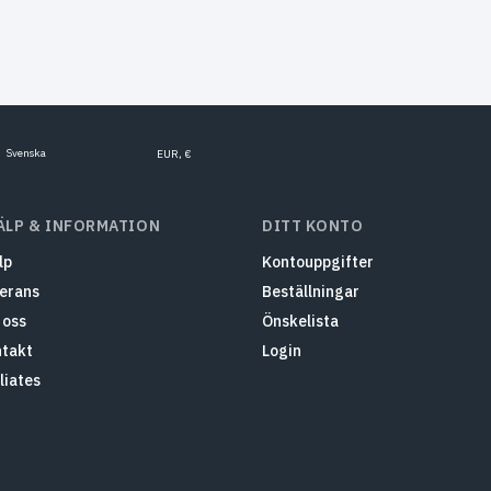
Svenska
EUR, €
ÄLP & INFORMATION
DITT KONTO
lp
Kontouppgifter
erans
Beställningar
oss
Önskelista
takt
Login
iliates