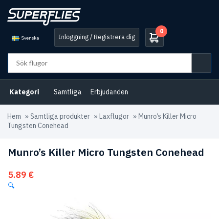
0
Inloggning / Registrera dig
Svenska
Kategori
Samtliga
Erbjudanden
Hem
»
Samtliga produkter
»
Laxflugor
»
Munro’s Killer Micro
Tungsten Conehead
Munro’s Killer Micro Tungsten Conehead
5.89
€
🔍