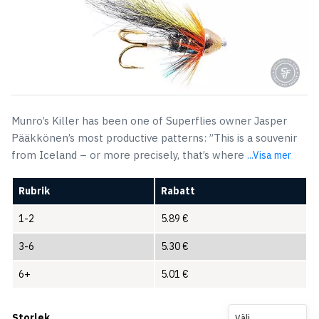
Munro’s Killer has been one of Superflies owner Jasper
Pääkkönen’s most productive patterns: ”This is a souvenir
from Iceland – or more precisely, that’s where
...Visa mer
Rubrik
Rabatt
1-2
5.89
€
3-6
5.30
€
6+
5.01
€
Storlek
Välj