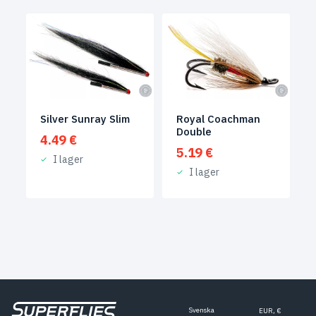
Silver Sunray Slim
Royal Coachman
Double
4.49
€
5.19
€
I lager
I lager
Svenska
EUR, €