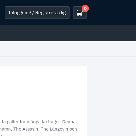
0
Inloggning / Registrera dig
ta gäller för många laxflugor. Denna
 namn, The Assasin, The Langevin och