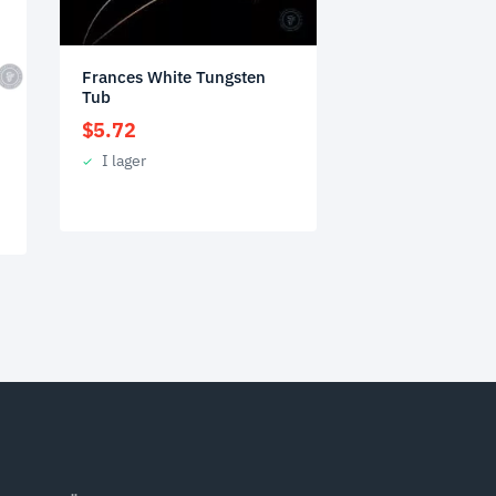
Frances White Tungsten
Tub
$
5.72
I lager