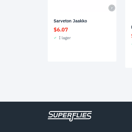
Sarveton Jaakko
$
6.07
I lager