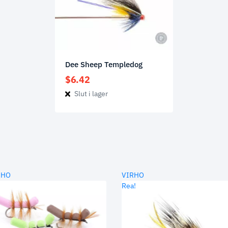
Dee Sheep Templedog
$
6.42
Slut i lager
RHO
VIRHO
Rea!