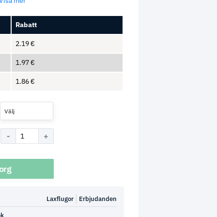
.Visa mer
Rabatt
2.19
€
1.97
€
1.86
€
Välj
korg
Laxflugor
Erbjudanden
ok