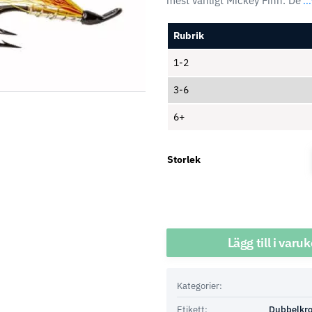
mest vanligt Mickey Finn. De
..
Rubrik
1-2
3-6
6+
Storlek
Antal
Lägg till i varu
Kategorier:
Etikett:
Dubbelkr