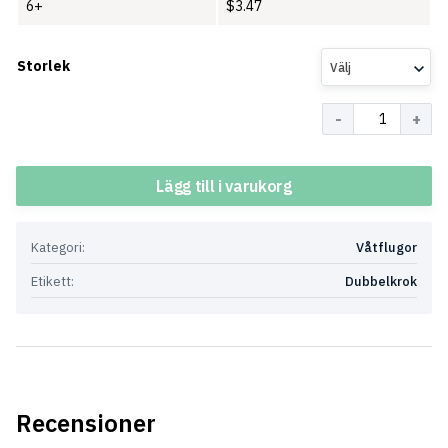
6+
$
3.47
Storlek
Välj
Antal
Lägg till i varukorg
Kategori:
Våtflugor
Etikett:
Dubbelkrok
Recensioner