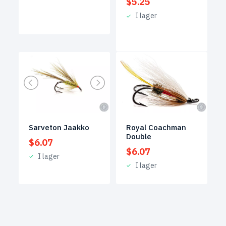
$
5.25
I lager
Sarveton Jaakko
Royal Coachman
Double
$
6.07
$
6.07
I lager
I lager