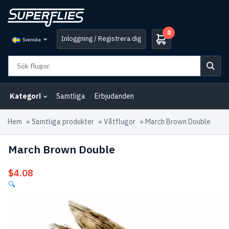
0
Inloggning / Registrera dig
Svenska
Kategori
Samtliga
Erbjudanden
Hem
»
Samtliga produkter
»
Våtflugor
»
March Brown Double
March Brown Double
$
4.08
🔍