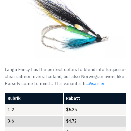
Langa Fancy has the perfect colors to blend into turquoise-
clear salmon rivers. Iceland, but also Norwegian rivers like
Børselv come to mind… This variant is ti
...Visa mer
Rubrik
Rabatt
1-2
$
5.25
3-6
$
4.72