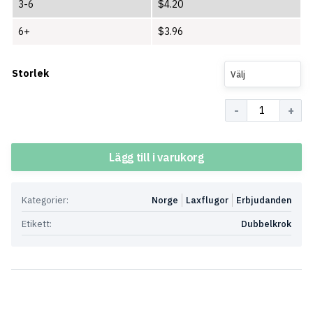
3-6
$
4.20
6+
$
3.96
Storlek
Välj
Antal
Lägg till i varukorg
Kategorier:
Norge
Laxflugor
Erbjudanden
Etikett:
Dubbelkrok