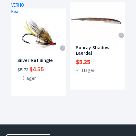
VIRHO
Rea!
Sunray Shadow
Laerdal
Silver Rat Single
$
5.25
Det
Det
$
4.55
$
5.72
I lager
ursprungliga
nuvarande
I lager
priset
priset
var:
är:
$5.72.
$4.55.