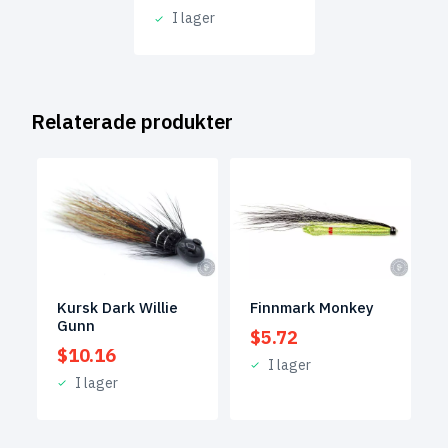
I lager
Relaterade produkter
Kursk Dark Willie
Finnmark Monkey
Gunn
$
5.72
$
10.16
I lager
I lager