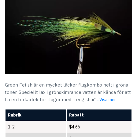
$5.72.
$4.66.
Green Fetish är en mycket läcker flugkombo helt i gröna
toner. Speciellt lax i grönskimrande vatten är kända för att
ha en förkärlek för flugor med ”feng shui”
...Visa mer
Rubrik
Rabatt
1-2
$
4.66