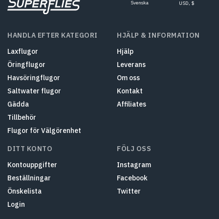
Svenska
USD, $
HANDLA EFTER KATEGORI
HJÄLP & INFORMATION
Laxflugor
Hjälp
Öringflugor
Leverans
Havsöringflugor
Om oss
Saltwater flugor
Kontakt
Gädda
Affiliates
Tillbehör
Flugor för Välgörenhet
DITT KONTO
FÖLJ OSS
Kontouppgifter
Instagram
Beställningar
Facebook
Önskelista
Twitter
Login