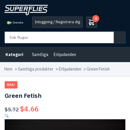
0
Inloggning / Registrera dig
Svenska
Kategori
Samtliga
Erbjudanden
Hem
»
Samtliga produkter
»
Erbjudanden
»
Green Fetish
REA!
Green Fetish
$
4.66
Det
Det
$
5.72
ursprungliga
nuvarande
🔍
priset
priset
var:
är: