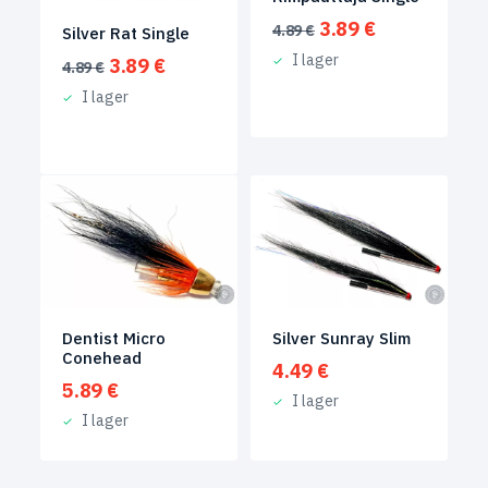
Det
Det
3.89
€
4.89
€
Silver Rat Single
ursprungliga
nuvarande
I lager
Det
Det
3.89
€
4.89
€
priset
priset
ursprungliga
nuvarande
var:
är:
I lager
priset
priset
4.89 €.
3.89 €.
var:
är:
4.89 €.
3.89 €.
Silver Sunray Slim
Dentist Micro
Conehead
4.49
€
5.89
€
I lager
I lager