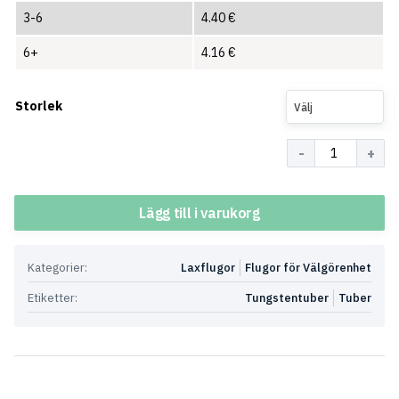
3-6
4.40
€
6+
4.16
€
Storlek
Välj
Antal
Lägg till i varukorg
Kategorier:
Laxflugor
Flugor för Välgörenhet
Etiketter:
Tungstentuber
Tuber