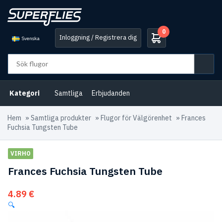
0
Inloggning / Registrera dig
Svenska
Kategori
Samtliga
Erbjudanden
Hem
»
Samtliga produkter
»
Flugor för Välgörenhet
»
Frances
Fuchsia Tungsten Tube
VIRHO
Frances Fuchsia Tungsten Tube
4.89
€
🔍