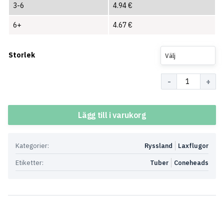
3-6
4.94
€
6+
4.67
€
Storlek
Välj
Antal
Lägg till i varukorg
Kategorier:
Ryssland
Laxflugor
Etiketter:
Tuber
Coneheads