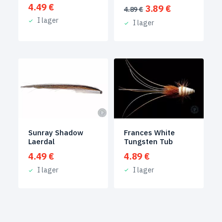
4.49
€
Det
Det
3.89
€
4.89
€
ursprungliga
nuvarande
I lager
I lager
priset
priset
var:
är:
4.89 €.
3.89 €.
Frances White
Sunray Shadow
Tungsten Tub
Laerdal
4.89
€
4.49
€
I lager
I lager