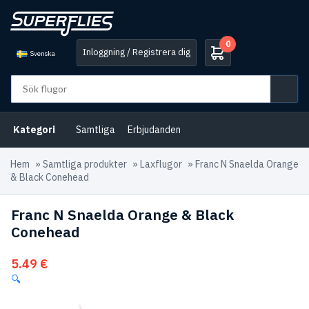
0
Inloggning / Registrera dig
Svenska
Kategori
Samtliga
Erbjudanden
Hem
»
Samtliga produkter
»
Laxflugor
»
Franc N Snaelda Orange
& Black Conehead
Franc N Snaelda Orange & Black
Conehead
5.49
€
🔍