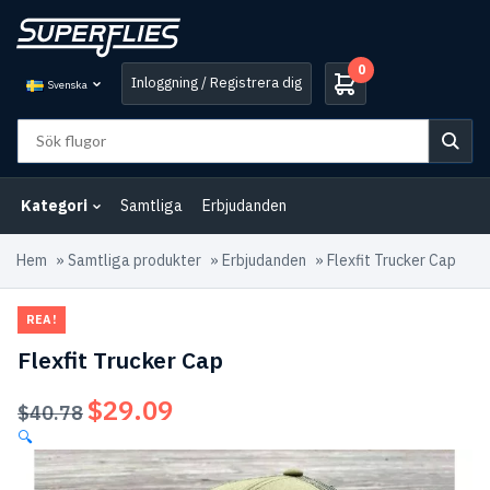
0
Inloggning / Registrera dig
Svenska
Kategori
Samtliga
Erbjudanden
Hem
»
Samtliga produkter
»
Erbjudanden
»
Flexfit Trucker Cap
REA!
Flexfit Trucker Cap
$
29.09
Det
Det
$
40.78
ursprungliga
nuvarande
🔍
priset
priset
var:
är: