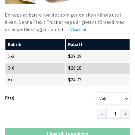
En keps av bättre kvalitet som ger en skön känsla ute i
älven. Denna Flexit Trucker kepa är givetvis försedd med
en Superflies logga framtill.
...Visa mer
Rubrik
Rabatt
1-2
$
29.09
3-6
$
26.18
6+
$
24.73
Färg
Välj
Antal
Lägg till i varukorg