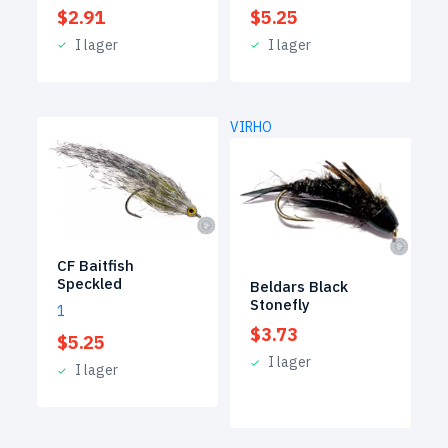
$
2.91
$
5.25
I lager
I lager
VIRHO
CF Baitfish
Speckled
Beldars Black
Stonefly
1
$
3.73
$
5.25
I lager
I lager