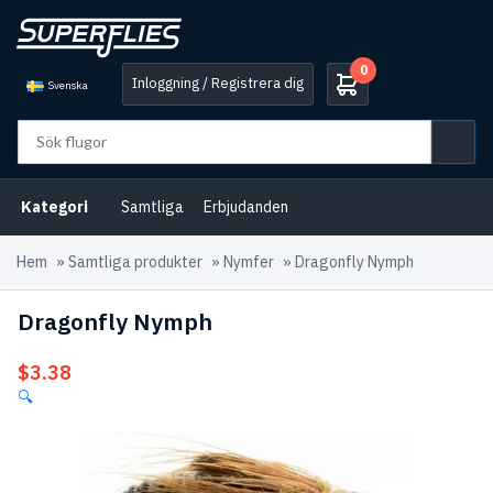
0
Inloggning / Registrera dig
Svenska
Kategori
Samtliga
Erbjudanden
Hem
»
Samtliga produkter
»
Nymfer
»
Dragonfly Nymph
Dragonfly Nymph
$
3.38
🔍