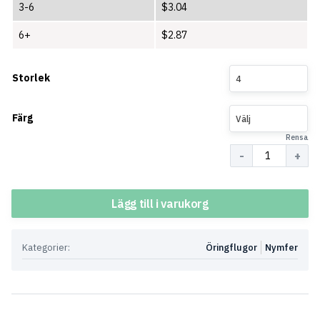
3-6
$
3.04
6+
$
2.87
Storlek
4
Färg
Välj
Rensa
Antal
Lägg till i varukorg
Kategorier:
Öringflugor
Nymfer