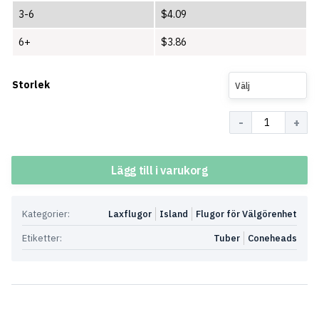
3-6
$
4.09
6+
$
3.86
Storlek
Välj
Antal
Lägg till i varukorg
Kategorier:
Laxflugor
Island
Flugor för Välgörenhet
Etiketter:
Tuber
Coneheads