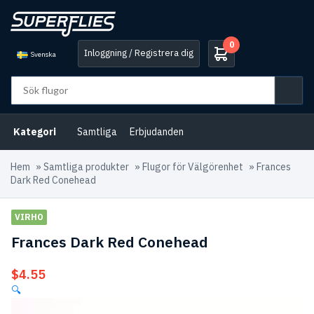
0
Inloggning / Registrera dig
Svenska
Kategori
Samtliga
Erbjudanden
Hem
»
Samtliga produkter
»
Flugor för Välgörenhet
»
Frances
Dark Red Conehead
VIRHO
Frances Dark Red Conehead
$
4.55
🔍