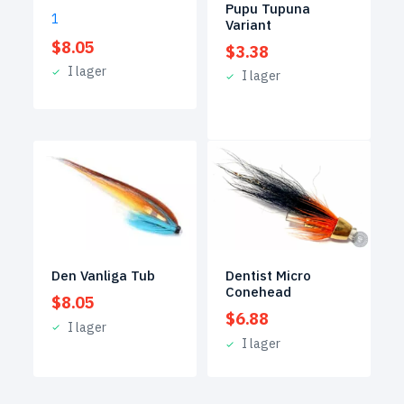
Pupu Tupuna
1
Variant
$
8.05
$
3.38
I lager
I lager
Den Vanliga Tub
Dentist Micro
Conehead
$
8.05
$
6.88
I lager
I lager