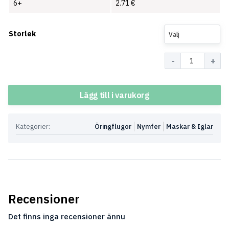
6+
2.71
€
Storlek
Välj
Antal
Lägg till i varukorg
Kategorier:
Öringflugor
Nymfer
Maskar & Iglar
Recensioner
Det finns inga recensioner ännu