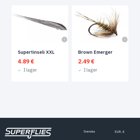
Supertinseli XXL
Brown Emerger
4.89
€
2.49
€
I lager
I lager
Svenska
EUR, €