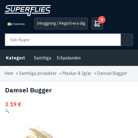
0
Inloggning / Registrera dig
Svenska
Kategori
Samtliga
Erbjudanden
Hem
»
Samtliga produkter
»
Maskar & Iglar
»
Damsel Bugger
Damsel Bugger
3.19
€
🔍