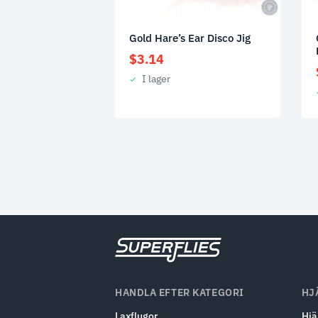
Gold Hare’s Ear Disco Jig
$
3.14
I lager
HANDLA EFTER KATEGORI
HJ
Laxflugor
Hjä