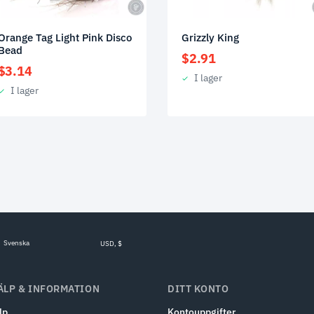
Orange Tag Light Pink Disco
Grizzly King
Bead
$
2.91
$
3.14
I lager
I lager
Svenska
USD, $
ÄLP & INFORMATION
DITT KONTO
lp
Kontouppgifter