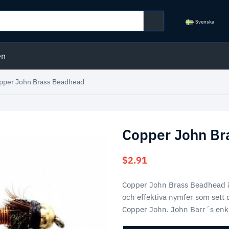
Svenska
en
pper John Brass Beadhead
Copper John Br
$
2.91
Copper John Brass Beadhead är
och effektiva nymfer som sett 
Copper John. John Barr´s enk