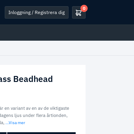
0
Inloggning / Registrera dig
ass Beadhead
 en variant av en av de viktigaste
dagens ljus under flera årtionden,
la,
...Visa mer