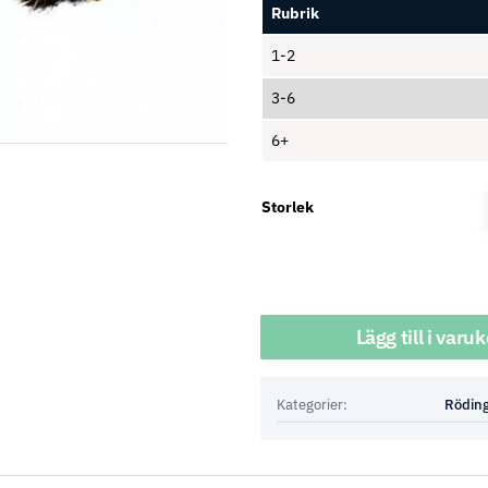
Rubrik
1-2
3-6
6+
Storlek
Antal
Lägg till i varu
Kategorier:
Röding