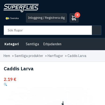
0
Inloggning / Registrera dig
Svenska
Kategori
Samtliga
Erbjudanden
Hem
»
Samtliga produkter
»
Harrflugor
»
Caddis Larva
Caddis Larva
2.19
€
🔍