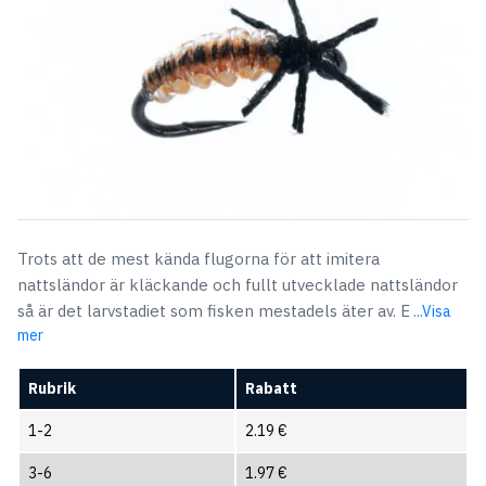
Trots att de mest kända flugorna för att imitera
nattsländor är kläckande och fullt utvecklade nattsländor
så är det larvstadiet som fisken mestadels äter av. E
...Visa
mer
Rubrik
Rabatt
1-2
2.19
€
3-6
1.97
€