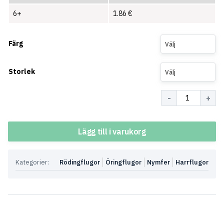
6+
1.86
€
Färg
Välj
Storlek
Välj
Antal
Lägg till i varukorg
Kategorier:
Rödingflugor
Öringflugor
Nymfer
Harrflugor